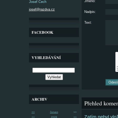
Jméno:
Josef Čech
josef@razdva.cz
Nadpis:
Text:
FACEBOOK
VYHLEDÁVÁNÍ
ARCHIV
Přehled komen
<<
červen
>>
Zatím nebyl vl
<<
2026
>>