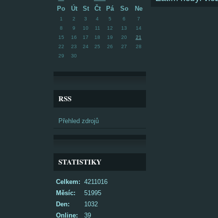
Po
Út
St
Čt
Pá
So
Ne
1
2
3
4
5
6
7
8
9
10
11
12
13
14
15
16
17
18
19
20
21
22
23
24
25
26
27
28
29
30
RSS
Přehled zdrojů
STATISTIKY
Celkem:
4211016
Měsíc:
51995
Den:
1032
Online:
39