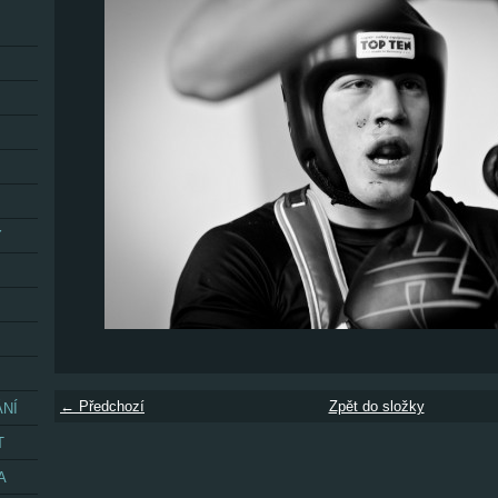
Y
← Předchozí
Zpět do složky
ÁNÍ
T
A