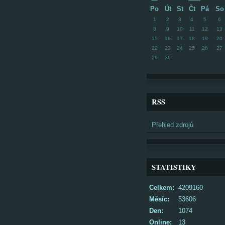
Po
Út
St
Čt
Pá
So
1
2
3
4
5
6
8
9
10
11
12
13
15
16
17
18
19
20
22
23
24
25
26
27
29
30
RSS
Přehled zdrojů
STATISTIKY
Celkem:
4209160
Měsíc:
53606
Den:
1074
Online:
13