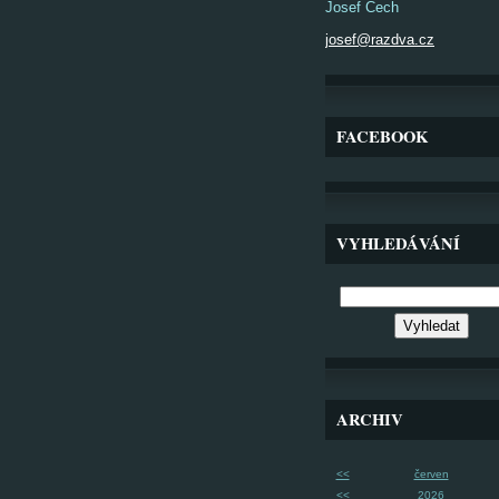
Josef Čech
josef@razdva.cz
FACEBOOK
VYHLEDÁVÁNÍ
ARCHIV
<<
červen
<<
2026