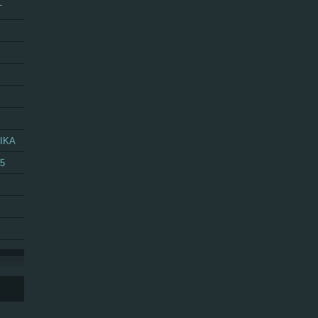
T
IKA
25