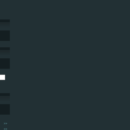
>>
>>