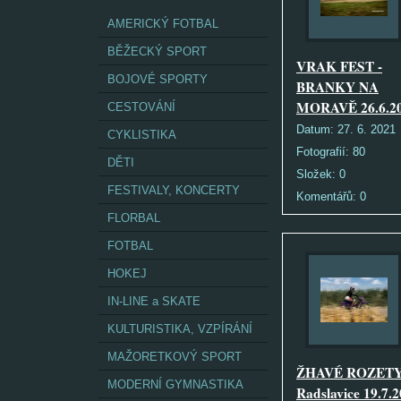
AMERICKÝ FOTBAL
BĚŽECKÝ SPORT
VRAK FEST -
BOJOVÉ SPORTY
BRANKY NA
MORAVĚ 26.6.2
CESTOVÁNÍ
Datum:
27. 6. 2021
CYKLISTIKA
Fotografií:
80
DĚTI
Složek:
0
FESTIVALY, KONCERTY
Komentářů:
0
FLORBAL
FOTBAL
HOKEJ
IN-LINE a SKATE
KULTURISTIKA, VZPÍRÁNÍ
MAŽORETKOVÝ SPORT
ŽHAVÉ ROZETY
MODERNÍ GYMNASTIKA
Radslavice 19.7.