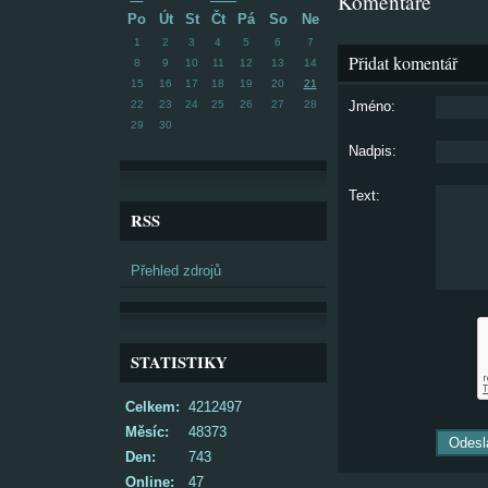
Komentáře
Po
Út
St
Čt
Pá
So
Ne
1
2
3
4
5
6
7
Přidat komentář
8
9
10
11
12
13
14
15
16
17
18
19
20
21
22
23
24
25
26
27
28
Jméno:
29
30
Nadpis:
Text:
RSS
Přehled zdrojů
STATISTIKY
Celkem:
4212497
Měsíc:
48373
Den:
743
Online:
47