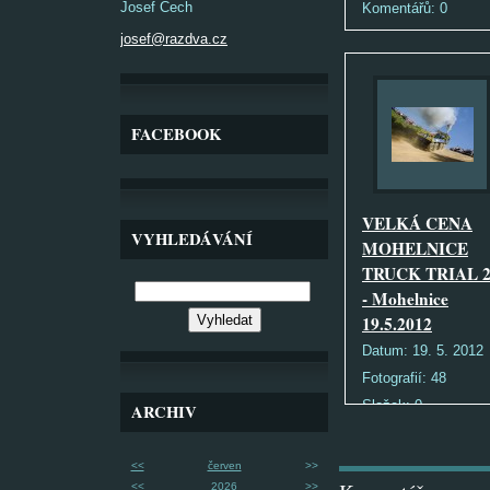
Josef Čech
Komentářů:
0
josef@razdva.cz
FACEBOOK
VELKÁ CENA
VYHLEDÁVÁNÍ
MOHELNICE
TRUCK TRIAL 2
- Mohelnice
19.5.2012
Datum:
19. 5. 2012
Fotografií:
48
Složek:
0
ARCHIV
Komentářů:
0
<<
červen
>>
<<
2026
>>