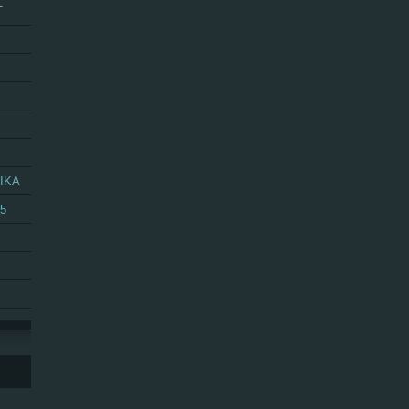
T
IKA
25