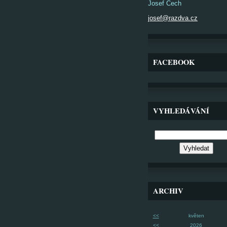
Josef Čech
josef@razdva.cz
FACEBOOK
VYHLEDÁVÁNÍ
ARCHIV
<<
květen
<<
2026