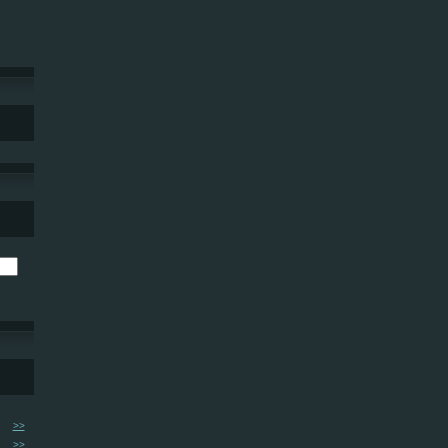
>>
>>