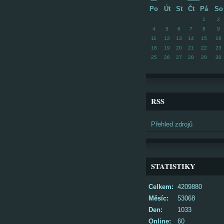
Po
Út
St
Čt
Pá
So
1
2
4
5
6
7
8
9
11
12
13
14
15
16
18
19
20
21
22
23
25
26
27
28
29
30
RSS
Přehled zdrojů
STATISTIKY
Celkem:
4209880
Měsíc:
53068
Den:
1033
Online:
60