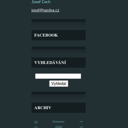
Josef Čech
josef@razdva.cz
FACEBOOK
VYHLEDÁVÁNÍ
ARCHIV
<<
červenec
>>
<<
2026
>>