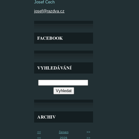
Josef Čech
josef@razdva.cz
FACEBOOK
VYHLEDÁVÁNÍ
ARCHIV
<<
červen
>>
<<
2026
>>