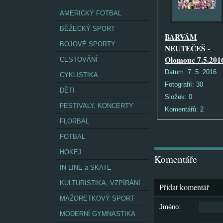
AMERICKÝ FOTBAL
BĚŽECKÝ SPORT
BARVÁM
BOJOVÉ SPORTY
NEUTEČEŠ -
Olomouc 7.5.201
CESTOVÁNÍ
Datum:
7. 5. 2016
CYKLISTIKA
Fotografií:
30
DĚTI
Složek:
0
FESTIVALY, KONCERTY
Komentářů:
2
FLORBAL
FOTBAL
HOKEJ
Komentáře
IN-LINE a SKATE
KULTURISTIKA, VZPÍRÁNÍ
Přidat komentář
MAŽORETKOVÝ SPORT
Jméno:
MODERNÍ GYMNASTIKA