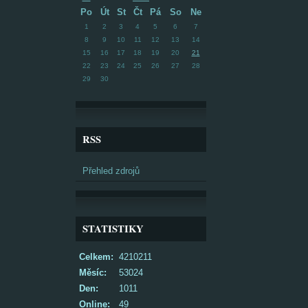
Po
Út
St
Čt
Pá
So
Ne
1
2
3
4
5
6
7
8
9
10
11
12
13
14
15
16
17
18
19
20
21
22
23
24
25
26
27
28
29
30
RSS
Přehled zdrojů
STATISTIKY
Celkem:
4210211
Měsíc:
53024
Den:
1011
Online:
49