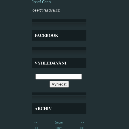
Josef Čech
josef@razdva.cz
FACEBOOK
VYHLEDÁVÁNÍ
ARCHIV
<<
červen
>>
<<
2026
>>