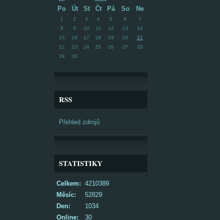
Po
Út
St
Čt
Pá
So
Ne
1
2
3
4
5
6
7
8
9
10
11
12
13
14
15
16
17
18
19
20
21
22
23
24
25
26
27
28
29
30
RSS
Přehled zdrojů
STATISTIKY
Celkem:
4210389
Měsíc:
52829
Den:
1034
Online:
30