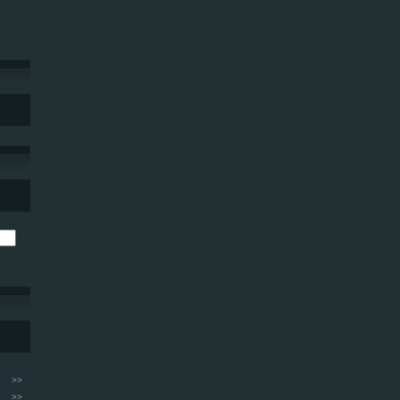
>>
>>