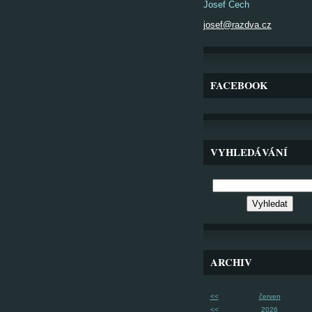
Josef Čech
josef@razdva.cz
FACEBOOK
VYHLEDÁVÁNÍ
ARCHIV
<<
červen
<<
2026