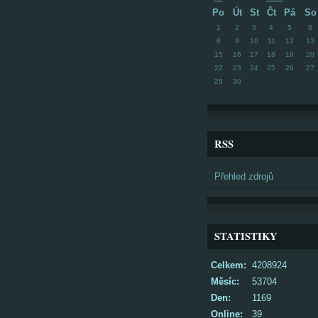
Po
Út
St
Čt
Pá
So
1
2
3
4
5
6
8
9
10
11
12
13
15
16
17
18
19
20
22
23
24
25
26
27
29
30
RSS
Přehled zdrojů
STATISTIKY
Celkem:
4208924
Měsíc:
53704
Den:
1169
Online:
39