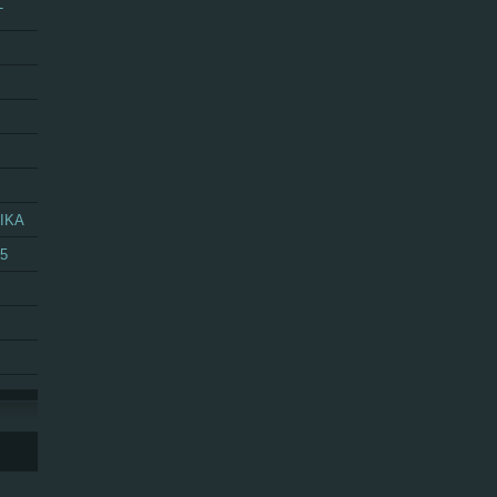
T
IKA
25