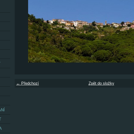
Y
← Předchozí
Zpět do složky
ÁNÍ
T
A