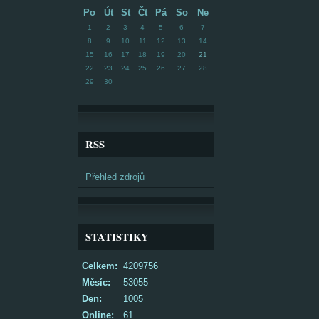
Po
Út
St
Čt
Pá
So
Ne
1
2
3
4
5
6
7
8
9
10
11
12
13
14
15
16
17
18
19
20
21
22
23
24
25
26
27
28
29
30
RSS
Přehled zdrojů
STATISTIKY
Celkem:
4209756
Měsíc:
53055
Den:
1005
Online:
61