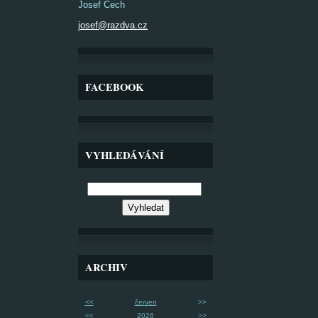
Josef Čech
josef@razdva.cz
FACEBOOK
VYHLEDÁVÁNÍ
ARCHIV
<<
červen
>>
<<
2026
>>