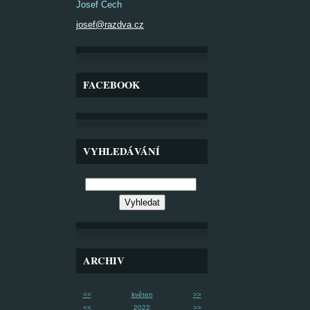
Josef Čech
josef@razdva.cz
FACEBOOK
VYHLEDÁVÁNÍ
ARCHIV
<<
květen
>>
<<
2022
>>