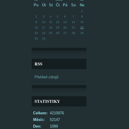
Po
Út
St
Čt
Pá
So
Ne
1
2
3
4
5
6
7
8
9
10
11
12
13
14
15
16
17
18
19
20
21
22
23
24
25
26
27
28
29
30
31
RSS
Přehled zdrojů
STATISTIKY
Celkem:
4210976
Měsíc:
52147
Den:
1099