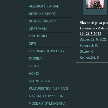
AMERICKÝ FOTBAL
BĚŽECKÝ SPORT
BOJOVÉ SPORTY
Slavnosti piva po
komínem - Záhlin
CESTOVÁNÍ
19.-21.5.2022
CYKLISTIKA
Datum:
22. 5. 2022
DĚTI
Fotografií:
80
FESTIVALY, KONCERTY
Složek:
0
Komentářů:
0
FLORBAL
FOTBAL
HOKEJ
IN-LINE a SKATE
KULTURISTIKA, VZPÍRÁNÍ
MAŽORETKOVÝ SPORT
MODERNÍ GYMNASTIKA