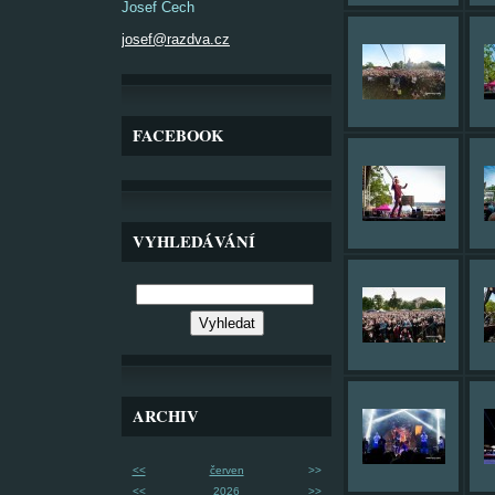
Josef Čech
josef@razdva.cz
FACEBOOK
VYHLEDÁVÁNÍ
ARCHIV
<<
červen
>>
<<
2026
>>