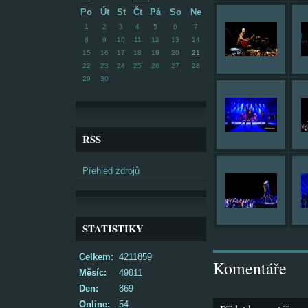
Po
Út
St
Čt
Pá
So
Ne
1
2
3
4
5
6
7
8
9
10
11
12
13
14
15
16
17
18
19
20
21
22
23
24
25
26
27
28
29
30
RSS
Přehled zdrojů
STATISTIKY
Celkem:
4211859
Komentáře
Měsíc:
49811
Den:
869
Online:
54