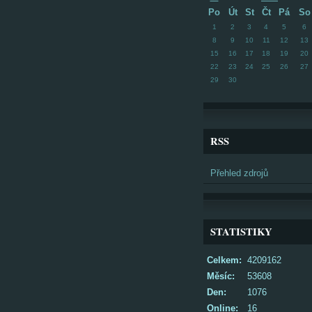
Po
Út
St
Čt
Pá
So
1
2
3
4
5
6
8
9
10
11
12
13
15
16
17
18
19
20
22
23
24
25
26
27
29
30
RSS
Přehled zdrojů
STATISTIKY
Celkem:
4209162
Měsíc:
53608
Den:
1076
Online:
16