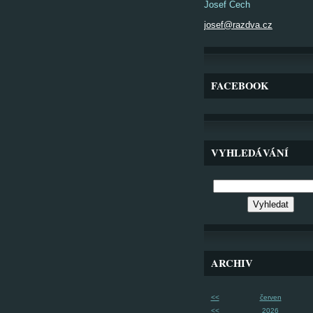
Josef Čech
josef@razdva.cz
FACEBOOK
VYHLEDÁVÁNÍ
ARCHIV
<<
červen
<<
2026