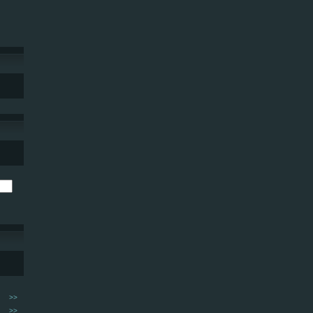
>>
>>