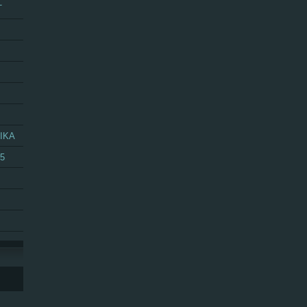
T
IKA
25