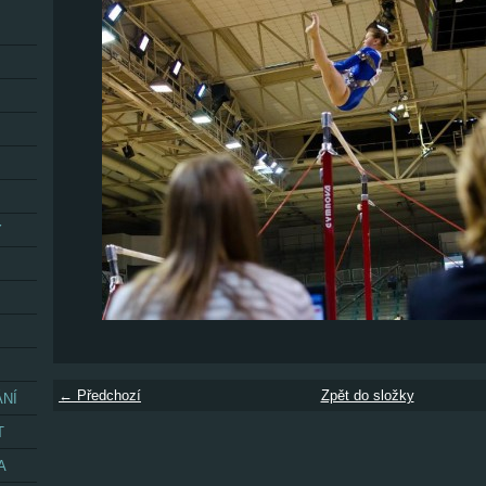
Y
← Předchozí
Zpět do složky
ÁNÍ
T
A