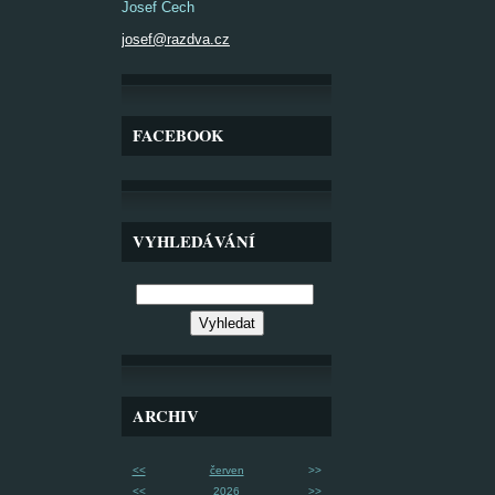
Josef Čech
josef@razdva.cz
FACEBOOK
VYHLEDÁVÁNÍ
ARCHIV
<<
červen
>>
<<
2026
>>