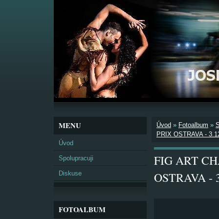
MENU
Úvod
»
Fotoalbum
»
PRIX OSTRAVA - 3.1
Úvod
FIG ART C
Spolupracuji
Diskuse
OSTRAVA - 3
FOTOALBUM