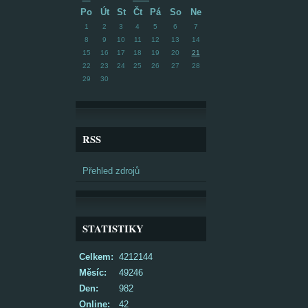
Po
Út
St
Čt
Pá
So
Ne
1
2
3
4
5
6
7
8
9
10
11
12
13
14
15
16
17
18
19
20
21
22
23
24
25
26
27
28
29
30
RSS
Přehled zdrojů
STATISTIKY
Celkem:
4212144
Měsíc:
49246
Den:
982
Online:
42