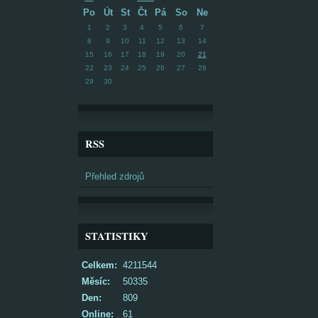
Po
Út
St
Čt
Pá
So
Ne
1
2
3
4
5
6
7
8
9
10
11
12
13
14
15
16
17
18
19
20
21
22
23
24
25
26
27
28
29
30
RSS
Přehled zdrojů
STATISTIKY
Celkem:
4211544
Měsíc:
50335
Den:
809
Online:
61