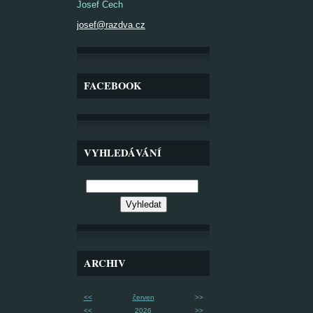
Josef Čech
josef@razdva.cz
FACEBOOK
VYHLEDÁVÁNÍ
ARCHIV
<<
červen
>>
<<
2026
>>