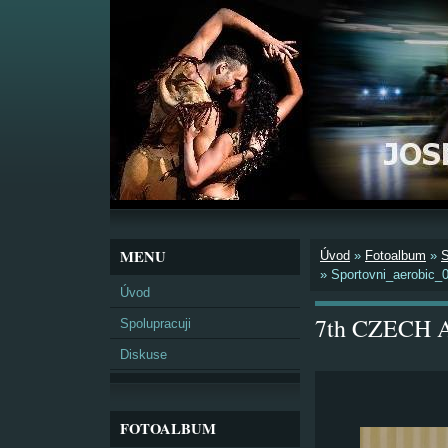
MENU
Úvod
»
Fotoalbum
»
»
Sportovni_aerobic_
Úvod
7th CZECH A
Spolupracuji
Diskuse
FOTOALBUM