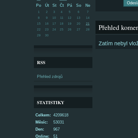
Po
Út
St
Čt
Pá
So
Ne
1
2
3
4
5
6
7
8
9
10
11
12
13
14
15
16
17
18
19
20
21
Přehled komen
22
23
24
25
26
27
28
29
30
Zatím nebyl vl
RSS
Přehled zdrojů
STATISTIKY
Celkem:
4209618
Měsíc:
53031
Den:
967
Online:
51