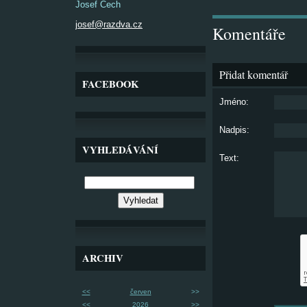
Josef Čech
josef@razdva.cz
Komentáře
Přidat komentář
FACEBOOK
Jméno:
Nadpis:
VYHLEDÁVÁNÍ
Text:
ARCHIV
<<
červen
>>
<<
2026
>>