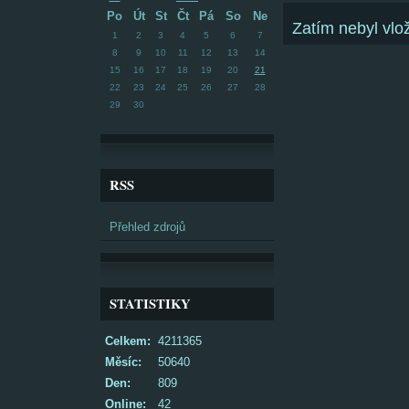
Po
Út
St
Čt
Pá
So
Ne
Zatím nebyl vl
1
2
3
4
5
6
7
8
9
10
11
12
13
14
15
16
17
18
19
20
21
22
23
24
25
26
27
28
29
30
RSS
Přehled zdrojů
STATISTIKY
Celkem:
4211365
Měsíc:
50640
Den:
809
Online:
42