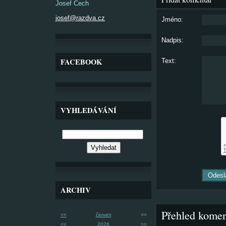
Josef Čech
josef@razdva.cz
Jméno:
Nadpis:
FACEBOOK
Text:
VYHLEDÁVÁNÍ
ARCHIV
Přehled komen
<<
červen
>>
<<
2026
>>