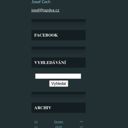
Josef Čech
josef@razdva.cz
FACEBOOK
VYHLEDÁVÁNÍ
ARCHIV
<<
červen
>>
<<
2026
>>