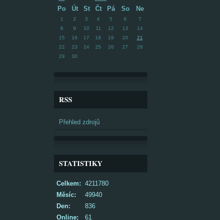
Po
Út
St
Čt
Pá
So
Ne
1
2
3
4
5
6
7
8
9
10
11
12
13
14
15
16
17
18
19
20
21
22
23
24
25
26
27
28
29
30
RSS
Přehled zdrojů
STATISTIKY
Celkem:
4211780
Měsíc:
49940
Den:
836
Online:
61