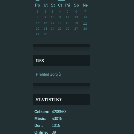
Po
Út
St
Čt
Pá
So
Ne
1
2
3
4
5
6
7
8
9
10
11
12
13
14
15
16
17
18
19
20
21
22
23
24
25
26
27
28
29
30
RSS
Přehled zdrojů
STATISTIKY
Celkem:
4209563
Měsíc:
53015
Den:
1015
Online:
39