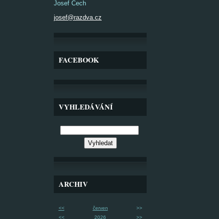
Josef Čech
josef@razdva.cz
FACEBOOK
VYHLEDÁVÁNÍ
ARCHIV
<<
červen
>>
<<
2026
>>