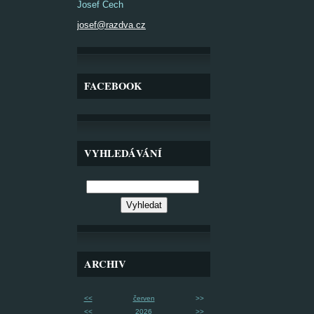
Josef Čech
josef@razdva.cz
FACEBOOK
VYHLEDÁVÁNÍ
ARCHIV
<<
červen
>>
<<
2026
>>