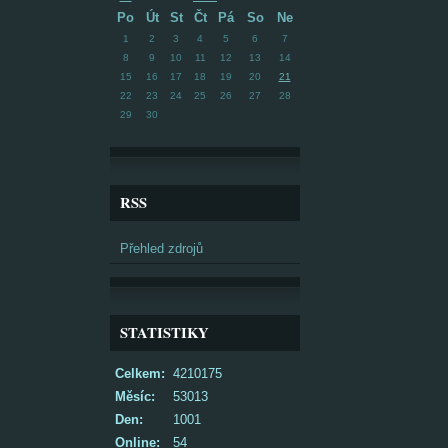
Po
Út
St
Čt
Pá
So
Ne
1
2
3
4
5
6
7
8
9
10
11
12
13
14
15
16
17
18
19
20
21
22
23
24
25
26
27
28
29
30
RSS
Přehled zdrojů
STATISTIKY
Celkem:
4210175
Měsíc:
53013
Den:
1001
Online:
54