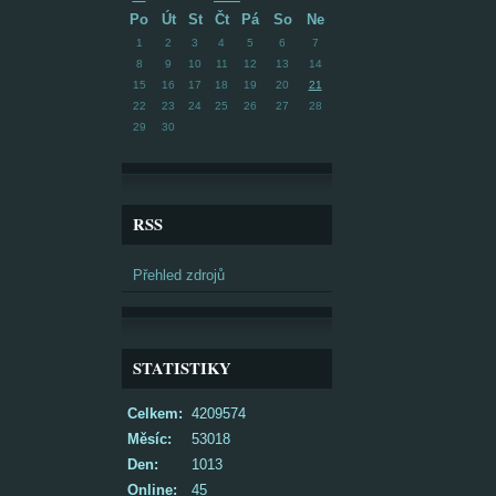
Po
Út
St
Čt
Pá
So
Ne
1
2
3
4
5
6
7
8
9
10
11
12
13
14
15
16
17
18
19
20
21
22
23
24
25
26
27
28
29
30
RSS
Přehled zdrojů
STATISTIKY
Celkem:
4209574
Měsíc:
53018
Den:
1013
Online:
45