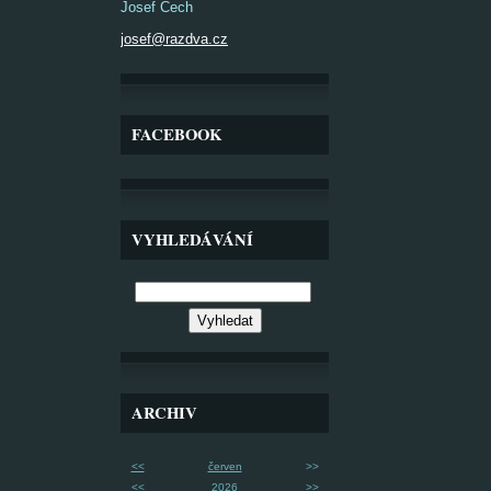
Josef Čech
josef@razdva.cz
FACEBOOK
VYHLEDÁVÁNÍ
ARCHIV
<<
červen
>>
<<
2026
>>