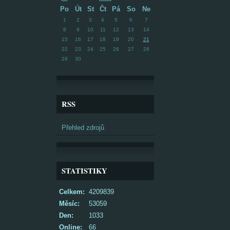
Po
Út
St
Čt
Pá
So
Ne
1
2
3
4
5
6
7
8
9
10
11
12
13
14
15
16
17
18
19
20
21
22
23
24
25
26
27
28
29
30
RSS
Přehled zdrojů
STATISTIKY
Celkem:
4209839
Měsíc:
53059
Den:
1033
Online:
66