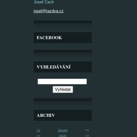
Josef Čech
josef@razdva.cz
FACEBOOK
VYHLEDÁVÁNÍ
ARCHIV
<<
červen
>>
<<
2026
>>