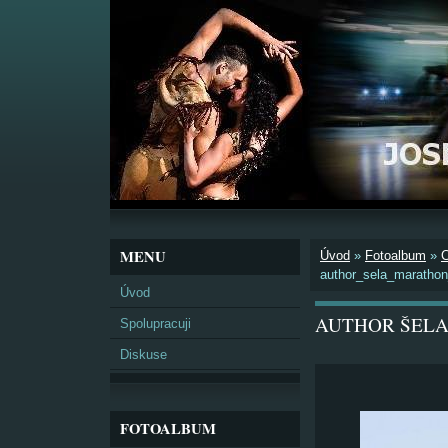
MENU
Úvod
»
Fotoalbum
»
author_sela_maratho
Úvod
AUTHOR ŠELA
Spolupracuji
Diskuse
FOTOALBUM