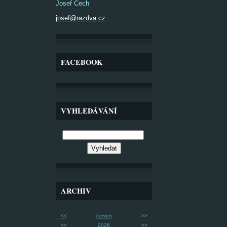
Josef Čech
josef@razdva.cz
FACEBOOK
VYHLEDÁVÁNÍ
ARCHIV
<<
červen
>>
<<
2026
>>