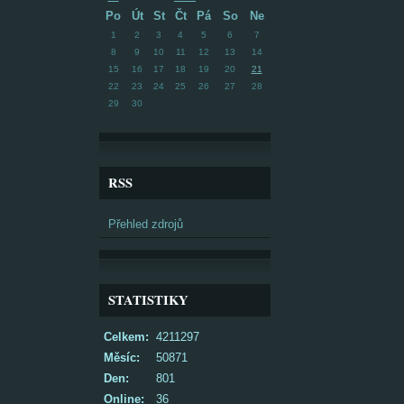
Po
Út
St
Čt
Pá
So
Ne
1
2
3
4
5
6
7
8
9
10
11
12
13
14
15
16
17
18
19
20
21
22
23
24
25
26
27
28
29
30
RSS
Přehled zdrojů
STATISTIKY
Celkem:
4211297
Měsíc:
50871
Den:
801
Online:
36