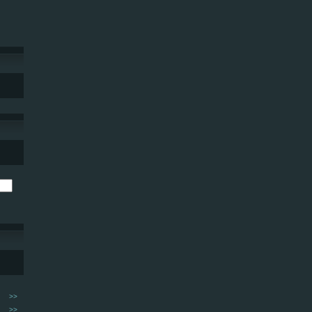
>>
>>