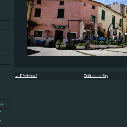
Y
← Předchozí
Zpět do složky
ÁNÍ
T
A