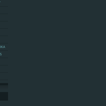
T
IKA
25