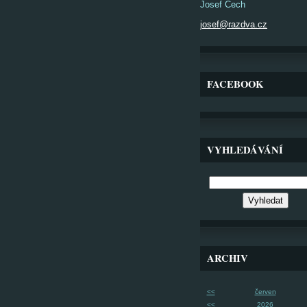
Josef Čech
josef@razdva.cz
FACEBOOK
VYHLEDÁVÁNÍ
ARCHIV
<<
červen
<<
2026