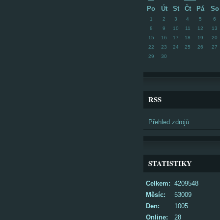
Po
Út
St
Čt
Pá
So
1
2
3
4
5
6
8
9
10
11
12
13
15
16
17
18
19
20
22
23
24
25
26
27
29
30
RSS
Přehled zdrojů
STATISTIKY
Celkem:
4209548
Měsíc:
53009
Den:
1005
Online:
28