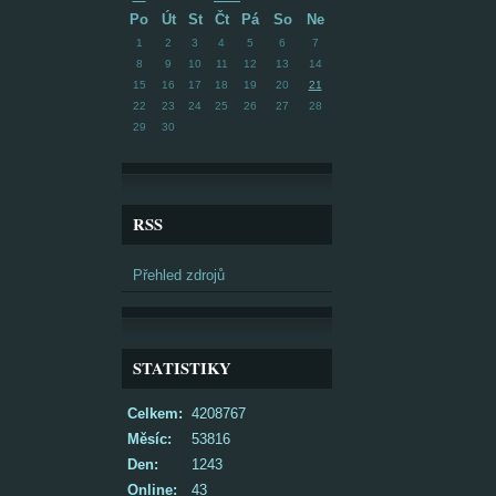
Po
Út
St
Čt
Pá
So
Ne
1
2
3
4
5
6
7
8
9
10
11
12
13
14
15
16
17
18
19
20
21
22
23
24
25
26
27
28
29
30
RSS
Přehled zdrojů
STATISTIKY
Celkem:
4208767
Měsíc:
53816
Den:
1243
Online:
43