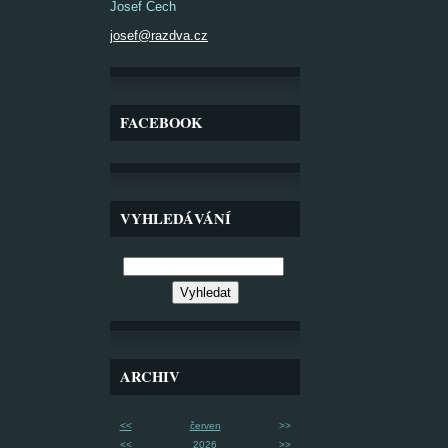
Josef Čech
josef@razdva.cz
FACEBOOK
VYHLEDÁVÁNÍ
ARCHIV
<<
červen
>>
<<
2026
>>