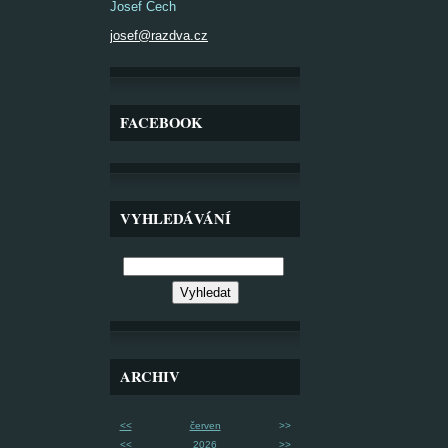
Josef Čech
josef@razdva.cz
FACEBOOK
VYHLEDÁVÁNÍ
ARCHIV
<<
červen
>>
<<
2026
>>