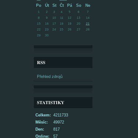
Po
Út
St
Čt
Pá
So
Ne
1
2
3
4
5
6
7
8
9
10
11
12
13
14
15
16
17
18
19
20
21
22
23
24
25
26
27
28
29
30
RSS
Přehled zdrojů
STATISTIKY
Celkem:
4211733
Měsíc:
49972
Den:
817
Online:
57