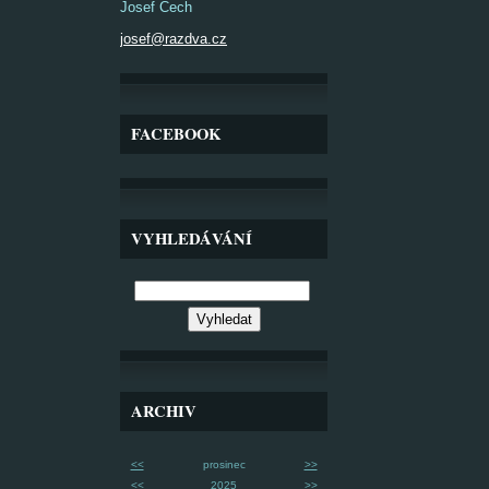
Josef Čech
josef@razdva.cz
FACEBOOK
VYHLEDÁVÁNÍ
ARCHIV
<<
prosinec
>>
<<
2025
>>