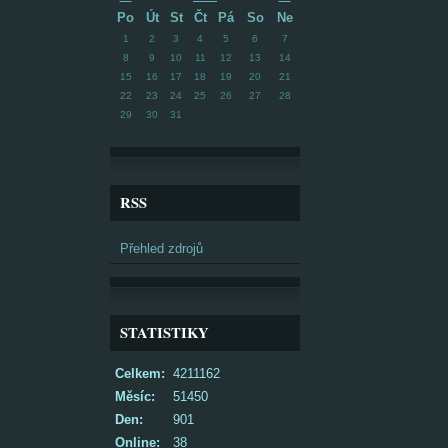
Po
Út
St
Čt
Pá
So
Ne
1
2
3
4
5
6
7
8
9
10
11
12
13
14
15
16
17
18
19
20
21
22
23
24
25
26
27
28
29
30
31
RSS
Přehled zdrojů
STATISTIKY
Celkem:
4211162
Měsíc:
51450
Den:
901
Online:
38