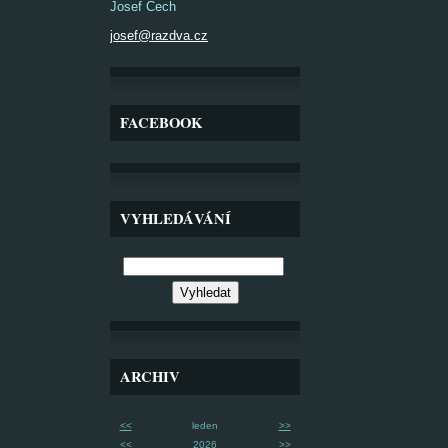
Josef Čech
josef@razdva.cz
FACEBOOK
VYHLEDÁVÁNÍ
ARCHIV
<<
leden
>>
<<
2026
>>