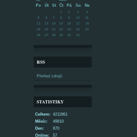
Po
Út
St
Čt
Pá
So
Ne
1
2
3
4
5
6
7
8
9
10
11
12
13
14
15
16
17
18
19
20
21
22
23
24
25
26
27
28
29
30
31
RSS
Přehled zdrojů
STATISTIKY
Celkem:
4211861
Měsíc:
49810
Den:
870
Online:
57