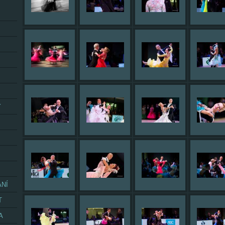
Y
ÁNÍ
T
A