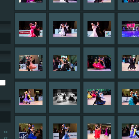
>>
>>