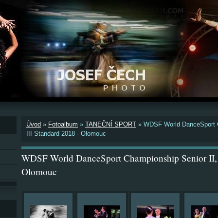
Úvod
»
Fotoalbum
»
TANEČNÍ SPORT
»
WDSF World DanceSport C
III Standard 2018 - Olomouc
WDSF World DanceSport Championship Senior II, I
Olomouc