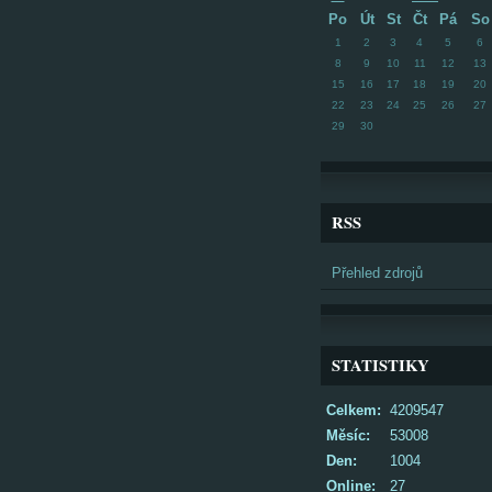
Po
Út
St
Čt
Pá
So
1
2
3
4
5
6
8
9
10
11
12
13
15
16
17
18
19
20
22
23
24
25
26
27
29
30
RSS
Přehled zdrojů
STATISTIKY
Celkem:
4209547
Měsíc:
53008
Den:
1004
Online:
27