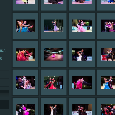
T
IKA
25