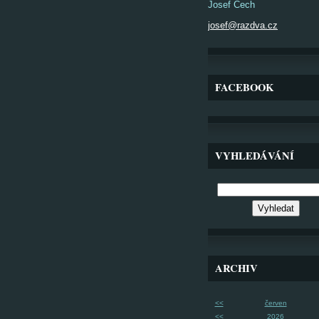
Josef Čech
josef@razdva.cz
FACEBOOK
VYHLEDÁVÁNÍ
ARCHIV
<<
červen
<<
2026