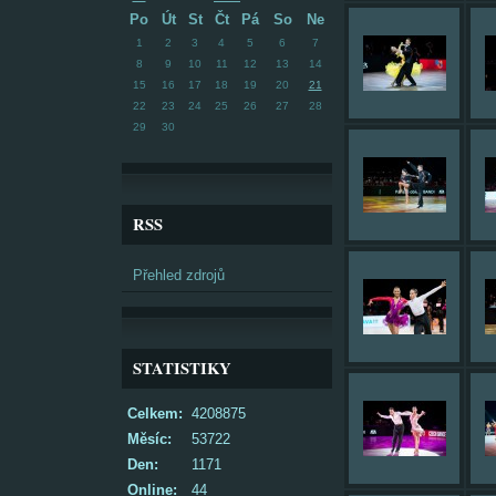
Po
Út
St
Čt
Pá
So
Ne
1
2
3
4
5
6
7
8
9
10
11
12
13
14
15
16
17
18
19
20
21
22
23
24
25
26
27
28
29
30
RSS
Přehled zdrojů
STATISTIKY
Celkem:
4208875
Měsíc:
53722
Den:
1171
Online:
44