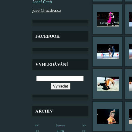
Josef Čech
josef@razdva.cz
FACEBOOK
VYHLEDÁVÁNÍ
ARCHIV
<<
červen
>>
<<
2026
>>