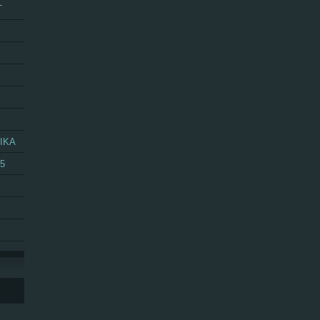
T
IKA
25