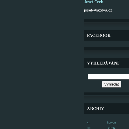
Josef Čech
josef@razdva.cz
FACEBOOK
VYHLEDÁVÁNÍ
ARCHIV
<<
červen
<<
2026