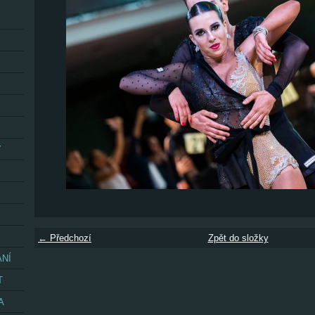
Y
← Předchozí
Zpět do složky
ÁNÍ
T
A