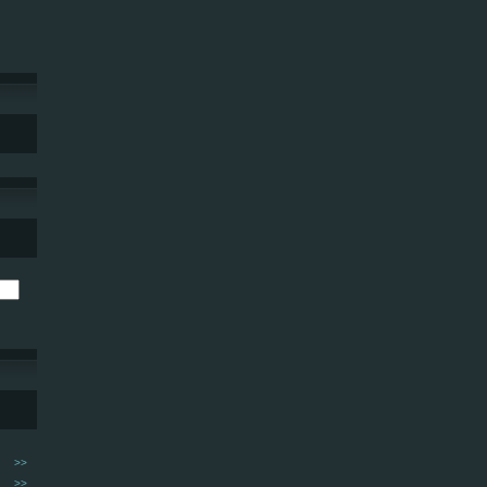
>>
>>