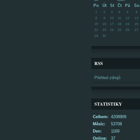
Po
Út
St
Čt
Pá
So
1
2
3
4
5
6
8
9
10
11
12
13
15
16
17
18
19
20
22
23
24
25
26
27
29
30
RSS
Přehled zdrojů
STATISTIKY
Celkem:
4208909
Měsíc:
53708
Den:
1169
Online:
37