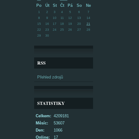
Po
Út
St
Čt
Pá
So
Ne
1
2
3
4
5
6
7
8
9
10
11
12
13
14
15
16
17
18
19
20
21
22
23
24
25
26
27
28
29
30
RSS
Přehled zdrojů
STATISTIKY
Celkem:
4209181
Měsíc:
53607
Den:
1066
Online:
17