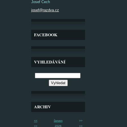
Josef Čech
josef@razdva.cz
FACEBOOK
VYHLEDÁVÁNÍ
ARCHIV
<<
červen
>>
<<
2026
>>