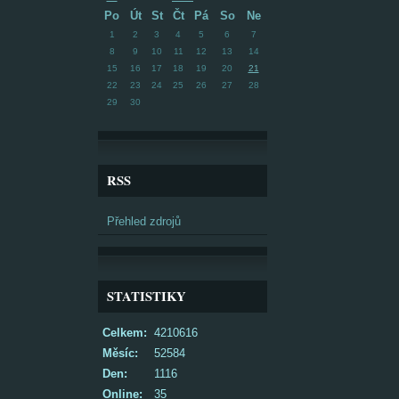
Po
Út
St
Čt
Pá
So
Ne
1
2
3
4
5
6
7
8
9
10
11
12
13
14
15
16
17
18
19
20
21
22
23
24
25
26
27
28
29
30
RSS
Přehled zdrojů
STATISTIKY
Celkem:
4210616
Měsíc:
52584
Den:
1116
Online:
35