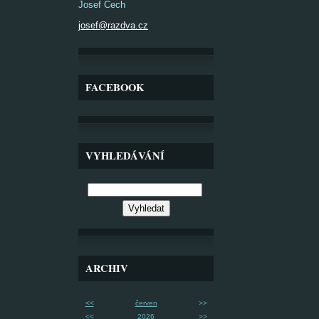
Josef Čech
josef@razdva.cz
FACEBOOK
VYHLEDÁVÁNÍ
ARCHIV
<<
červen
>>
<<
2026
>>