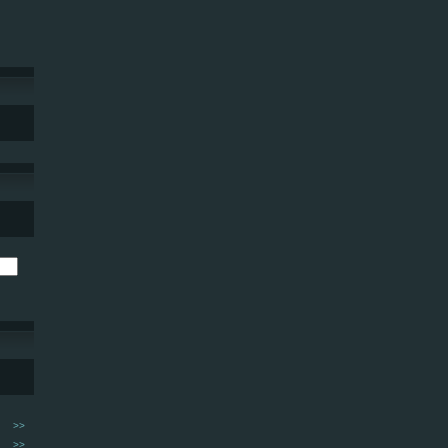
>>
>>