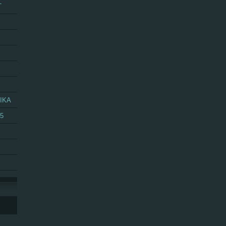
T
IKA
25