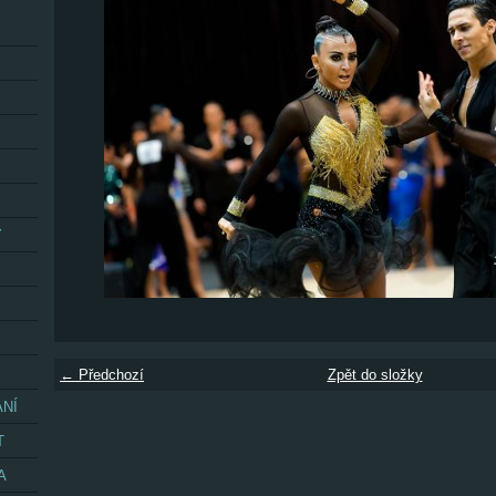
Y
← Předchozí
Zpět do složky
ÁNÍ
T
A