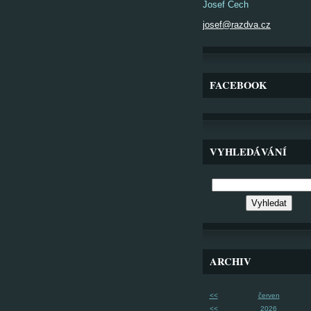
Josef Čech
josef@razdva.cz
FACEBOOK
VYHLEDÁVÁNÍ
ARCHIV
<<
červen
<<
2026