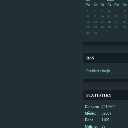
Po
Út
St
Čt
Pá
So
1
2
3
4
5
6
8
9
10
11
12
13
15
16
17
18
19
20
22
23
24
25
26
27
29
30
RSS
Přehled zdrojů
STATISTIKY
Celkem:
4210602
Měsíc:
52607
Den:
1109
Online:
39