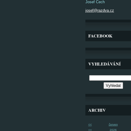
Josef Čech
josef@razdva.cz
FACEBOOK
VYHLEDÁVÁNÍ
ARCHIV
<<
červen
<<
2026