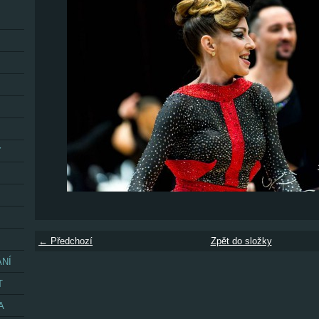
Y
← Předchozí
Zpět do složky
ÁNÍ
T
A