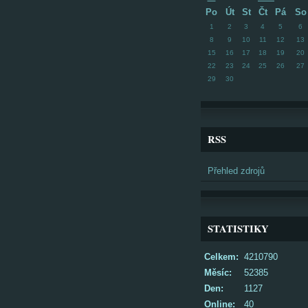
Po
Út
St
Čt
Pá
So
1
2
3
4
5
6
8
9
10
11
12
13
15
16
17
18
19
20
22
23
24
25
26
27
29
30
RSS
Přehled zdrojů
STATISTIKY
Celkem:
4210790
Měsíc:
52385
Den:
1127
Online:
40