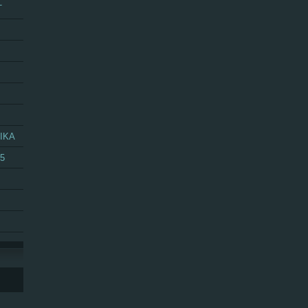
T
IKA
25