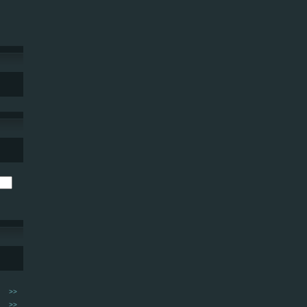
>>
>>