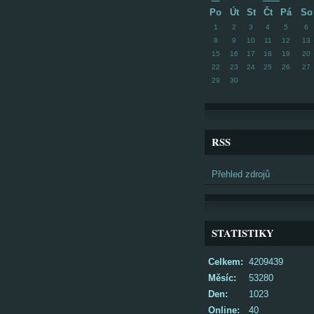
Po
Út
St
Čt
Pá
So
1
2
3
4
5
6
8
9
10
11
12
13
15
16
17
18
19
20
22
23
24
25
26
27
29
30
RSS
Přehled zdrojů
STATISTIKY
Celkem:
4209439
Měsíc:
53280
Den:
1023
Online:
40