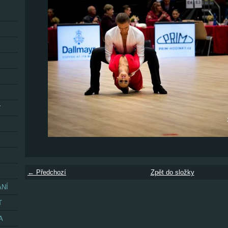
Y
← Předchozí
Zpět do složky
ÁNÍ
T
A