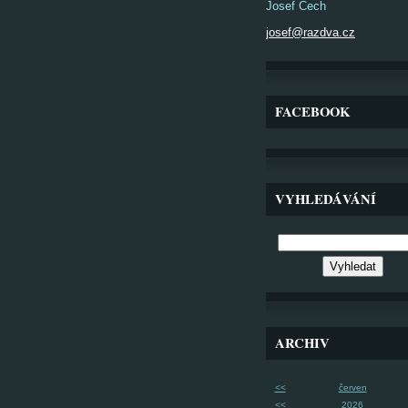
Josef Čech
josef@razdva.cz
FACEBOOK
VYHLEDÁVÁNÍ
ARCHIV
<<
červen
<<
2026