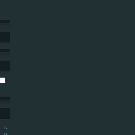
>>
>>