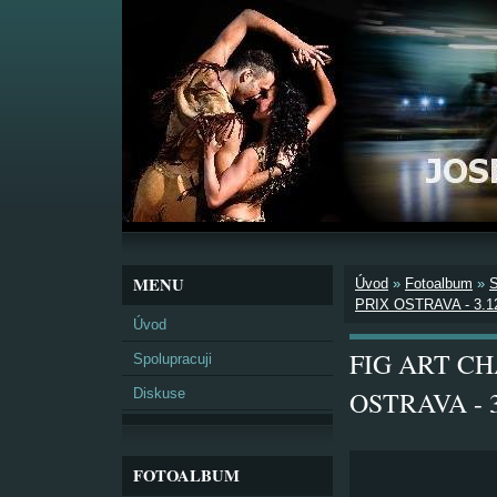
MENU
Úvod
»
Fotoalbum
»
PRIX OSTRAVA - 3.1
Úvod
FIG ART C
Spolupracuji
Diskuse
OSTRAVA - 3
FOTOALBUM