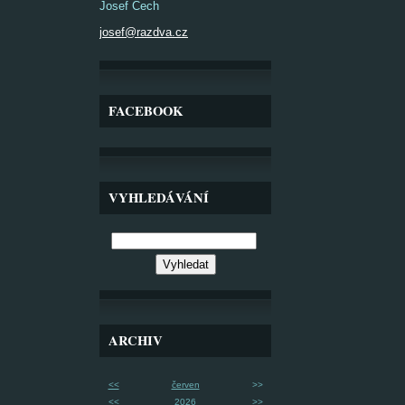
Josef Čech
josef@razdva.cz
FACEBOOK
VYHLEDÁVÁNÍ
ARCHIV
<<
červen
>>
<<
2026
>>