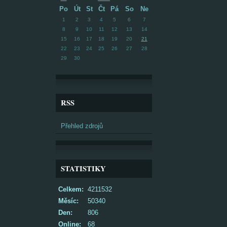
Po
Út
St
Čt
Pá
So
Ne
1
2
3
4
5
6
7
8
9
10
11
12
13
14
15
16
17
18
19
20
21
22
23
24
25
26
27
28
29
30
RSS
Přehled zdrojů
STATISTIKY
Celkem:
4211532
Měsíc:
50340
Den:
806
Online:
68