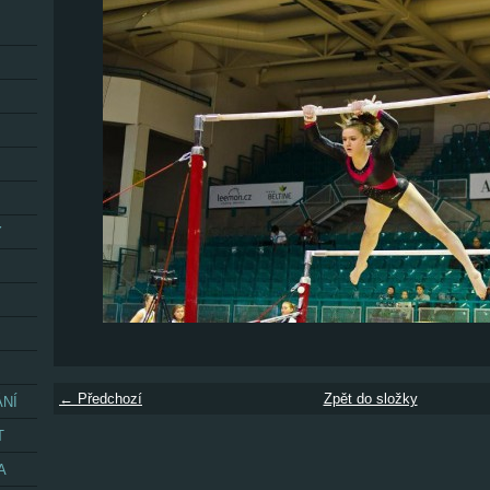
Y
← Předchozí
Zpět do složky
ÁNÍ
T
A