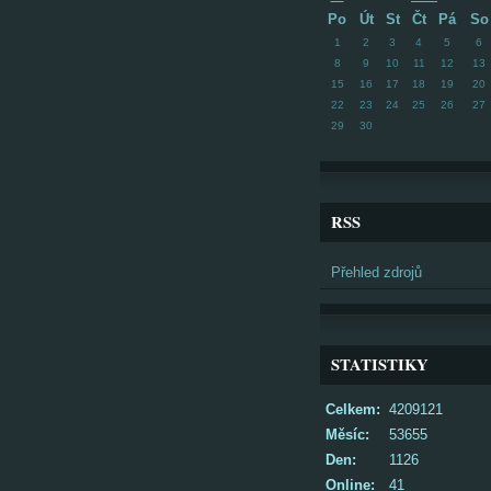
Po
Út
St
Čt
Pá
So
1
2
3
4
5
6
8
9
10
11
12
13
15
16
17
18
19
20
22
23
24
25
26
27
29
30
RSS
Přehled zdrojů
STATISTIKY
Celkem:
4209121
Měsíc:
53655
Den:
1126
Online:
41