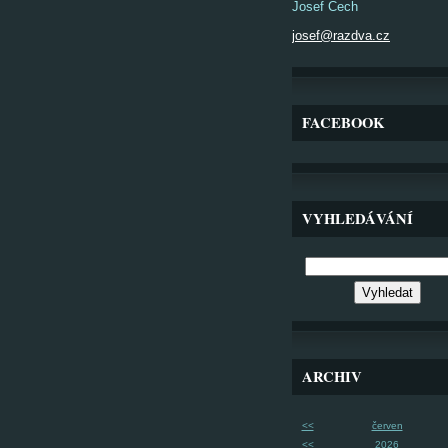
Josef Čech
josef@razdva.cz
FACEBOOK
VYHLEDÁVÁNÍ
ARCHIV
<<
červen
<<
2026