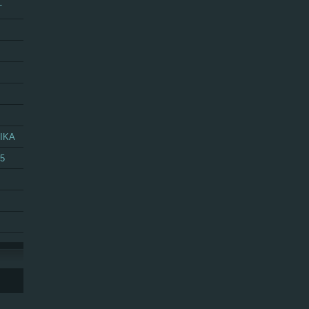
T
IKA
25