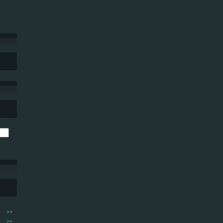
>>
>>