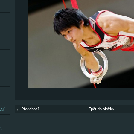
Y
← Předchozí
Zpět do složky
ÁNÍ
T
A