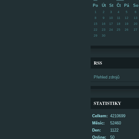
Po
Út
St
Čt
Pá
So
1
2
3
4
5
6
8
9
10
11
12
13
15
16
17
18
19
20
22
23
24
25
26
27
29
30
RSS
Přehled zdrojů
STATISTIKY
Celkem:
4210699
Měsíc:
52460
Den:
1122
Online:
50