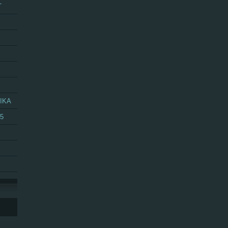
T
IKA
25