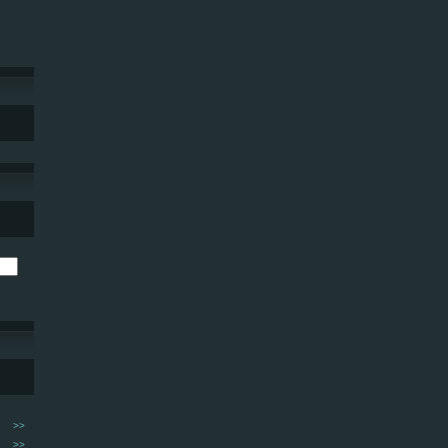
>>
>>