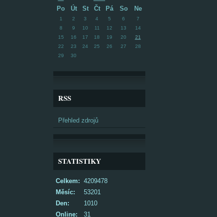
Po
Út
St
Čt
Pá
So
Ne
1
2
3
4
5
6
7
8
9
10
11
12
13
14
15
16
17
18
19
20
21
22
23
24
25
26
27
28
29
30
RSS
Přehled zdrojů
STATISTIKY
Celkem:
4209478
Měsíc:
53201
Den:
1010
Online:
31