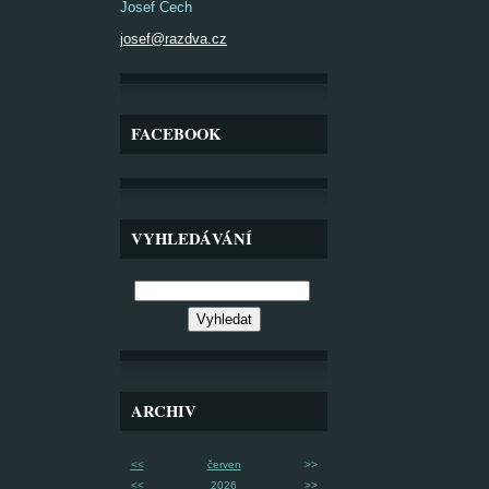
Josef Čech
josef@razdva.cz
FACEBOOK
VYHLEDÁVÁNÍ
ARCHIV
<<
červen
>>
<<
2026
>>