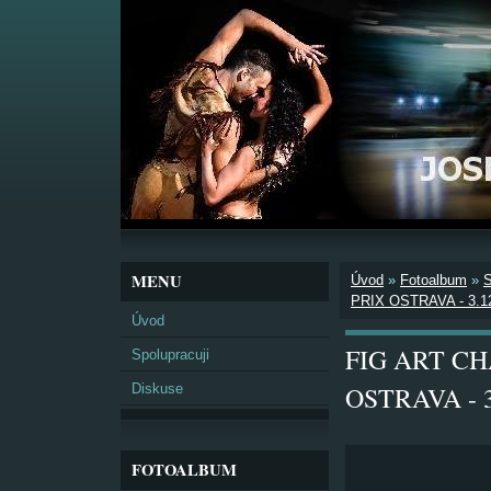
MENU
Úvod
»
Fotoalbum
»
PRIX OSTRAVA - 3.1
Úvod
FIG ART C
Spolupracuji
Diskuse
OSTRAVA - 3
FOTOALBUM