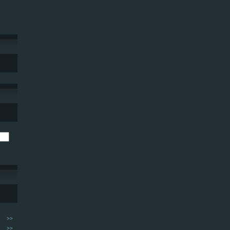
>>
>>