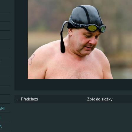
Y
← Předchozí
Zpět do složky
ÁNÍ
T
A