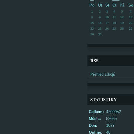
Po
Út
St
Čt
Pá
So
1
2
3
4
5
6
8
9
10
11
12
13
15
16
17
18
19
20
22
23
24
25
26
27
29
30
RSS
Přehled zdrojů
STATISTIKY
Celkem:
4209952
Měsíc:
53055
Den:
1027
Online:
46