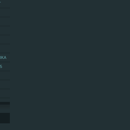
T
IKA
25