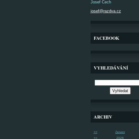
Josef Čech
josef@razdva.cz
FACEBOOK
VYHLEDÁVÁNÍ
ARCHIV
<<
červen
<<
2026