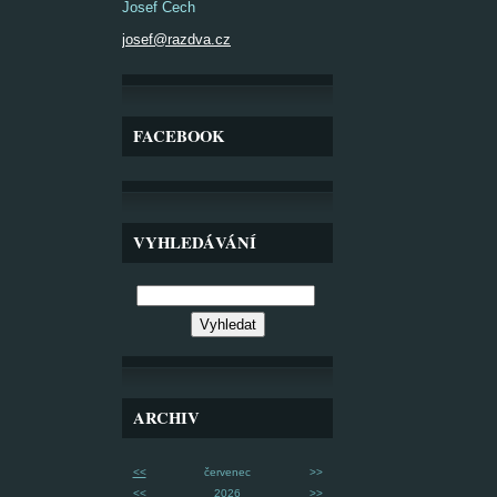
Josef Čech
josef@razdva.cz
FACEBOOK
VYHLEDÁVÁNÍ
ARCHIV
<<
červenec
>>
<<
2026
>>