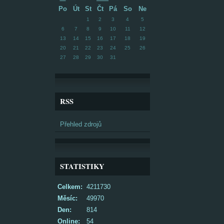
Po
Út
St
Čt
Pá
So
Ne
1
2
3
4
5
6
7
8
9
10
11
12
13
14
15
16
17
18
19
20
21
22
23
24
25
26
27
28
29
30
31
RSS
Přehled zdrojů
STATISTIKY
Celkem:
4211730
Měsíc:
49970
Den:
814
Online:
54