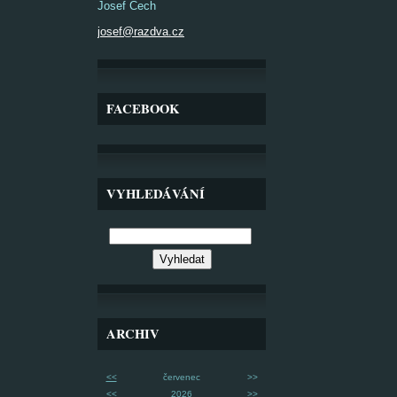
Josef Čech
josef@razdva.cz
FACEBOOK
VYHLEDÁVÁNÍ
ARCHIV
<<
červenec
>>
<<
2026
>>