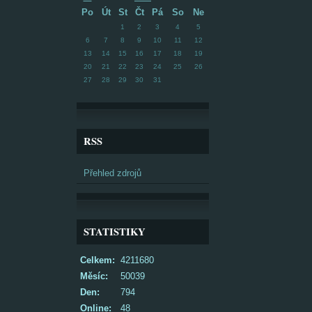
Po
Út
St
Čt
Pá
So
Ne
1
2
3
4
5
6
7
8
9
10
11
12
13
14
15
16
17
18
19
20
21
22
23
24
25
26
27
28
29
30
31
RSS
Přehled zdrojů
STATISTIKY
Celkem:
4211680
Měsíc:
50039
Den:
794
Online:
48