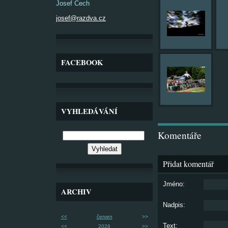
Josef Čech
josef@razdva.cz
FACEBOOK
VYHLEDÁVÁNÍ
Komentáře
Přidat komentář
Jméno:
ARCHIV
Nadpis:
<<
červen
>>
Text:
<<
2026
>>