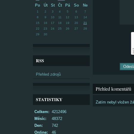
Po
Út
St
Čt
Pá
So
Ne
1
2
3
4
5
6
7
8
9
10
11
12
13
14
15
16
17
18
19
20
21
22
23
24
25
26
27
28
29
30
RSS
Přehled zdrojů
Přehled komentářů
STATISTIKY
Zatím nebyl vložen ž
Celkem:
4212496
Měsíc:
48372
Den:
742
Online:
46