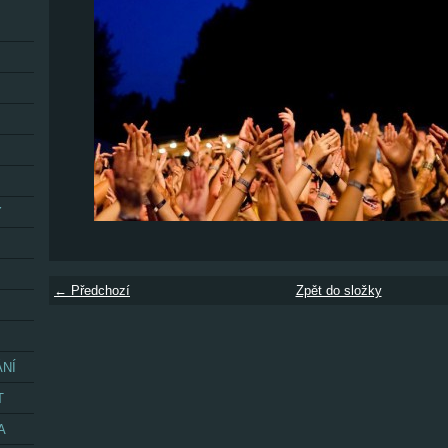
Y
← Předchozí
Zpět do složky
ÁNÍ
T
A