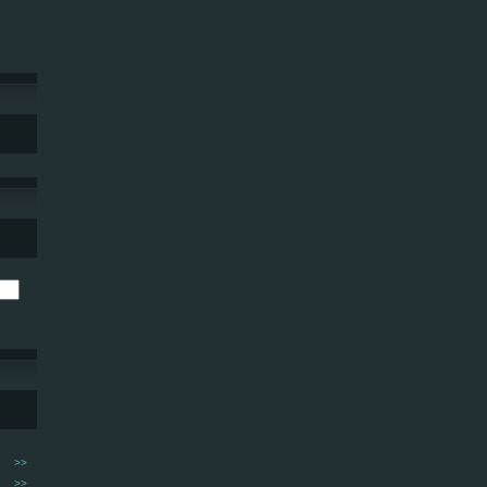
>>
>>