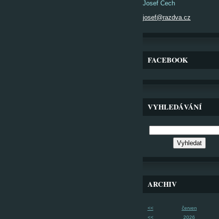
Josef Čech
josef@razdva.cz
FACEBOOK
VYHLEDÁVÁNÍ
ARCHIV
<<
červen
<<
2026