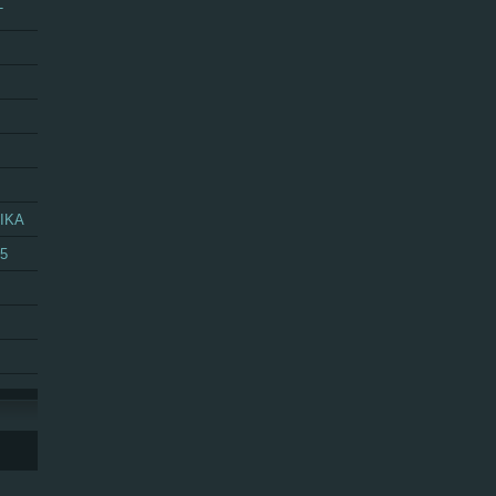
T
IKA
25