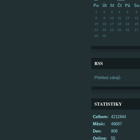
Po
Út
St
Čt
Pá
So
1
2
3
4
5
6
8
9
10
11
12
13
15
16
17
18
19
20
22
23
24
25
26
27
29
30
RSS
Přehled zdrojů
STATISTIKY
Celkem:
4211944
Měsíc:
49687
Den:
908
Online:
55