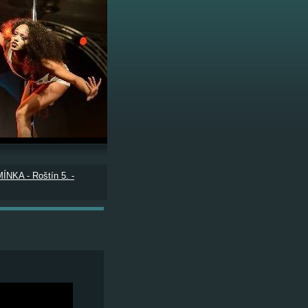
ÍNKA - Roštín 5. -