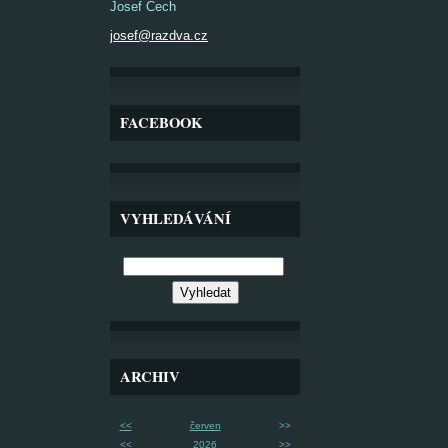
Josef Čech
josef@razdva.cz
FACEBOOK
VYHLEDÁVÁNÍ
ARCHIV
<<
červen
>>
<<
2026
>>