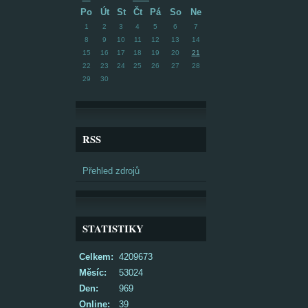
Po
Út
St
Čt
Pá
So
Ne
1
2
3
4
5
6
7
8
9
10
11
12
13
14
15
16
17
18
19
20
21
22
23
24
25
26
27
28
29
30
RSS
Přehled zdrojů
STATISTIKY
Celkem:
4209673
Měsíc:
53024
Den:
969
Online:
39