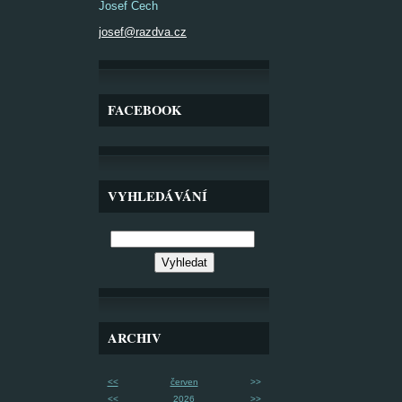
Josef Čech
josef@razdva.cz
FACEBOOK
VYHLEDÁVÁNÍ
ARCHIV
<<
červen
>>
<<
2026
>>