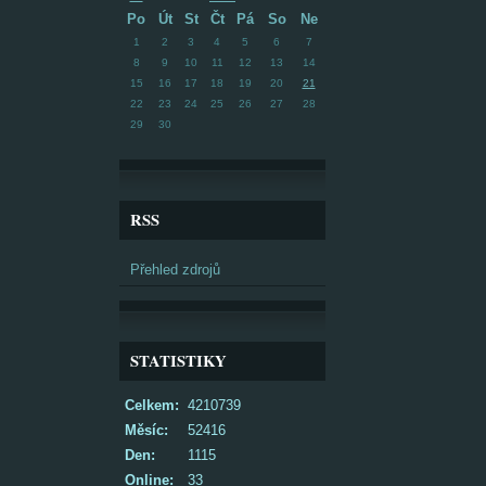
Po
Út
St
Čt
Pá
So
Ne
1
2
3
4
5
6
7
8
9
10
11
12
13
14
15
16
17
18
19
20
21
22
23
24
25
26
27
28
29
30
RSS
Přehled zdrojů
STATISTIKY
Celkem:
4210739
Měsíc:
52416
Den:
1115
Online:
33