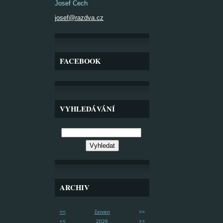
Josef Čech
josef@razdva.cz
FACEBOOK
VYHLEDÁVÁNÍ
ARCHIV
<<
červen
>>
<<
2026
>>