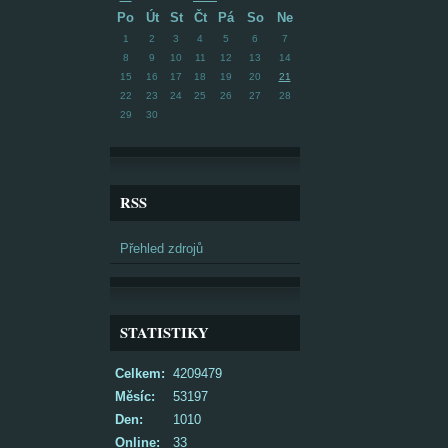
Po
Út
St
Čt
Pá
So
Ne
1
2
3
4
5
6
7
8
9
10
11
12
13
14
15
16
17
18
19
20
21
22
23
24
25
26
27
28
29
30
RSS
Přehled zdrojů
STATISTIKY
Celkem:
4209479
Měsíc:
53197
Den:
1010
Online:
33