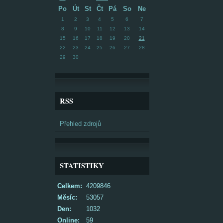
Po
Út
St
Čt
Pá
So
Ne
1
2
3
4
5
6
7
8
9
10
11
12
13
14
15
16
17
18
19
20
21
22
23
24
25
26
27
28
29
30
RSS
Přehled zdrojů
STATISTIKY
Celkem:
4209846
Měsíc:
53057
Den:
1032
Online:
59