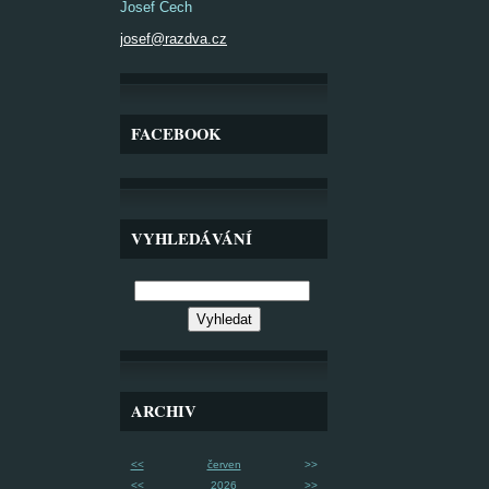
Josef Čech
josef@razdva.cz
FACEBOOK
VYHLEDÁVÁNÍ
ARCHIV
<<
červen
>>
<<
2026
>>