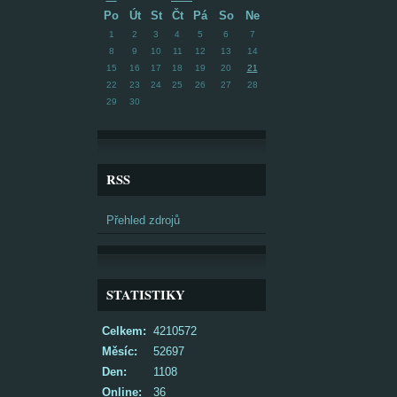
Po
Út
St
Čt
Pá
So
Ne
1
2
3
4
5
6
7
8
9
10
11
12
13
14
15
16
17
18
19
20
21
22
23
24
25
26
27
28
29
30
RSS
Přehled zdrojů
STATISTIKY
Celkem:
4210572
Měsíc:
52697
Den:
1108
Online:
36