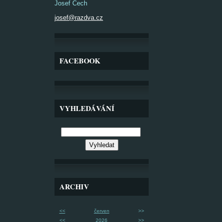
Josef Čech
josef@razdva.cz
FACEBOOK
VYHLEDÁVÁNÍ
ARCHIV
<<
červen
>>
<<
2026
>>