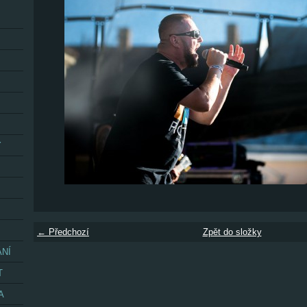
Y
← Předchozí
Zpět do složky
ÁNÍ
T
A