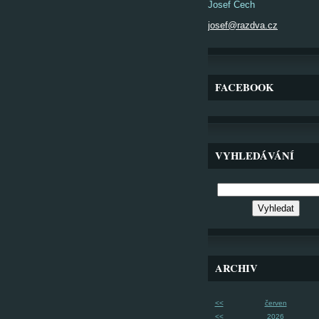
Josef Čech
josef@razdva.cz
FACEBOOK
VYHLEDÁVÁNÍ
ARCHIV
<<
červen
<<
2026