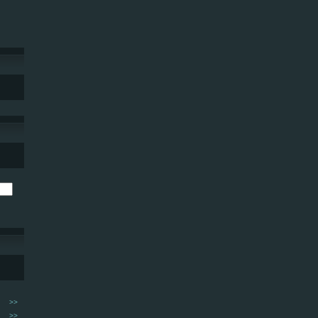
>>
>>