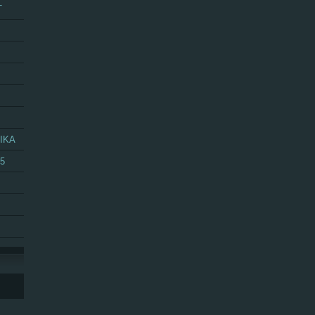
T
IKA
25