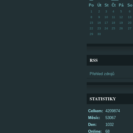
Po
Út
St
Čt
Pá
So
1
2
3
4
5
6
8
9
10
11
12
13
15
16
17
18
19
20
22
23
24
25
26
27
29
30
RSS
Přehled zdrojů
STATISTIKY
Celkem:
4209874
Měsíc:
53067
Den:
1032
Online:
68